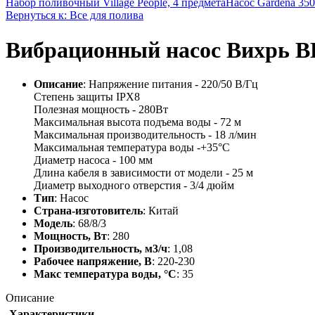
Набор поливочный Village People, 4 предмета
Насос Gardena 350
Вернуться к: Все для полива
Вибрационный насос Вихрь В
Описание
: Напряжение питания - 220/50 В/Гц
Степень защиты IPX8
Полезная мощность - 280Вт
Максимальная высота подъема воды - 72 м
Максимальная производительность - 18 л/мин
Максимальная температура воды -+35°С
Диаметр насоса - 100 мм
Длина кабеля в зависимости от модели - 25 м
Диаметр выходного отверстия - 3/4 дюйм
Тип
: Насос
Страна-изготовитель
: Китай
Модель
: 68/8/3
Мощность, Вт
: 280
Производительность, м3/ч
: 1,08
Рабочее напряжение, В
: 220-230
Макс температура воды, °С
: 35
Описание
Характеристики