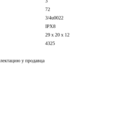
3
72
3/4u0022
IPX8
29 x 20 x 12
4325
плектацию у продавца