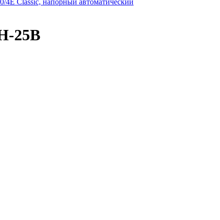
0/4E Classic, напорный автоматический
Н-25В