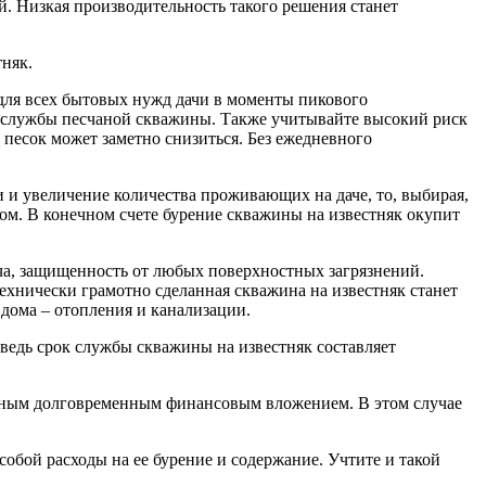
й. Низкая производительность такого решения станет
тняк.
ь для всех бытовых нужд дачи в моменты пикового
а службы песчаной скважины. Также учитывайте высокий риск
 песок может заметно снизиться. Без ежедневного
и увеличение количества проживающих на даче, то, выбирая,
сом. В конечном счете бурение скважины на известняк окупит
ача, защищенность от любых поверхностных загрязнений.
ехнически грамотно сделанная скважина на известняк станет
дома – отопления и канализации.
ведь срок службы скважины на известняк составляет
дным долговременным финансовым вложением. В этом случае
обой расходы на ее бурение и содержание. Учтите и такой