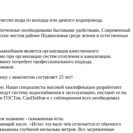
ичество воды из колодца или дачного водопровода.
беспеченные необходимыми бытовыми удобствами. Современный
ески чистом районе Подмосковья среди зелени и естественных
ажнейшим является организация качественного
мо при организации систем отопления и канализации.
ажину потребует профессионального подхода.
овиков.
ину с миколитом составляет 25 лет!
даче. Наши специалисты высокой квалификации разработают
едут систему водоснабжения в эксплуатацию, поставят ее на
ями ГОСТов, СанПиНов и с соблюдением всех необходимых
ое название - скважинная игла.
вающий насос. «Игла» эта мало чем отличается от обычного
скважины глубиной несколько метров. Все загрязненные