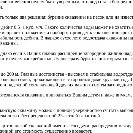
ле кипячения нельзя быть уверенным, что вода стала безвредно
и.
ь только два решения: бурение скважины на песок или на извес
дебит 0,5 -1 куб. м/ч. Такого количества воды может не хватит
е исправит положение, а наоборот приведет к сокращению срок
абильность дебита. В жаркое сухое лето водоотдача скважины на
скважины.
днако если в Ваших планах расширение загородной жилплощади 
жину нельзя «апгрейдить». Лучше сразу бурить с некоторым запа
 до 200 м. Главные достоинства - высокая и стабильная водоотд
 большой семьи, проживающей в загородном доме круглый год. Т
о и надежной составляющей других важных систем загородного 
артезианская скважина пригодиться Вашим детям и даже внукам, 
ианскую скважину можно с полной уверенностью считать выго
жности с беспрецедентной 25-летней гарантией.
артезианской скважиной вместе с соседями, распределив между с
ажиной его стоимость существенно возрастет.