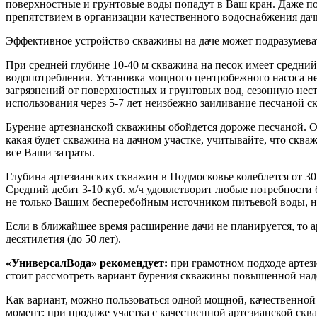
поверхностные и грунтовые воды попадут в Ваш кран. Даже пос
препятствием в организации качественного водоснабжения дач
Эффективное устройство скважины на даче может подразумеват
При средней глубине 10-40 м скважина на песок имеет средний 
водопотребления. Установка мощного центробежного насоса н
загрязнений от поверхностных и грунтовых вод, сезонную нест
использования через 5-7 лет неизбежно заиливание песчаной 
Бурение артезианской скважины обойдется дороже песчаной. О
какая будет скважина на дачном участке, учитывайте, что сква
все Ваши затраты.
Глубина артезианских скважин в Подмосковье колеблется от 30
Средний дебит 3-10 куб. м/ч удовлетворит любые потребности
не только Вашим бесперебойным источником питьевой воды, н
Если в ближайшее время расширение дачи не планируется, то 
десятилетия (до 50 лет).
«УниверсалВода» рекомендует:
при грамотном подходе артез
стоит рассмотреть вариант бурения скважины повышенной наде
Как вариант, можно пользоваться одной мощной, качественной 
момент: при продаже участка с качественной артезианской скв