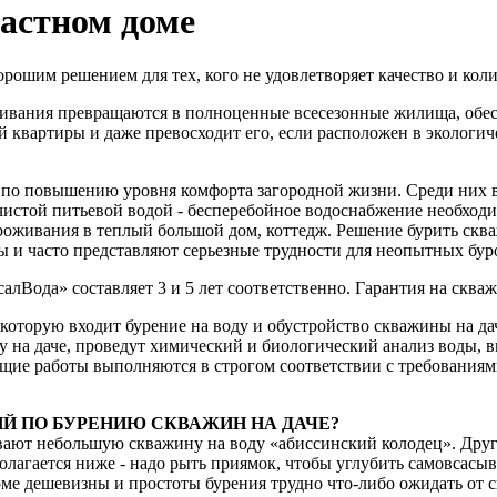
частном доме
орошим решением для тех, кого не удовлетворяет качество и кол
оживания превращаются в полноценные всесезонные жилища, о
 квартиры и даже превосходит его, если расположен в экологич
 по повышению уровня комфорта загородной жизни. Среди них в
чистой питьевой водой - бесперебойное водоснабжение необходи
роживания в теплый большой дом, коттедж. Решение бурить скв
ы и часто представляют серьезные трудности для неопытных бур
лВода» составляет 3 и 5 лет соответственно. Гарантия на скваж
 которую входит бурение на воду и обустройство скважины на 
 на даче, проведут химический и биологический анализ воды, вв
ющие работы выполняются в строгом соответствии с требовани
Й ПО БУРЕНИЮ СКВАЖИН НА ДАЧЕ?
ывают небольшую скважину на воду «абиссинский колодец». Друг
полагается ниже - надо рыть приямок, чтобы углубить самовсасы
оме дешевизны и простоты бурения трудно что-либо ожидать от 