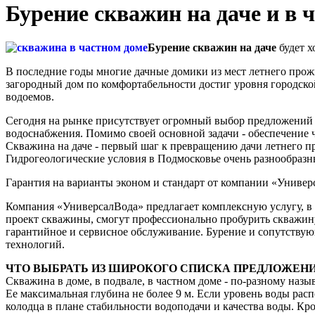
Бурение скважин на даче и в 
Бурение скважин на даче
будет х
В последние годы многие дачные домики из мест летнего пр
загородный дом по комфортабельности достиг уровня городской
водоемов.
Сегодня на рынке присутствует огромный выбор предложений
водоснабжения. Помимо своей основной задачи - обеспечение 
Скважина на даче - первый шаг к превращению дачи летнего п
Гидрогеологические условия в Подмосковье очень разнообразн
Гарантия на варианты эконом и стандарт от компании «Универса
Компания «УниверсалВода» предлагает комплексную услугу, в
проект скважины, смогут профессионально пробурить скважину
гарантийное и сервисное обслуживание. Бурение и сопутству
технологий.
ЧТО ВЫБРАТЬ ИЗ ШИРОКОГО СПИСКА ПРЕДЛОЖЕНИ
Скважина в доме, в подвале, в частном доме - по-разному наз
Ее максимальная глубина не более 9 м. Если уровень воды рас
колодца в плане стабильности водоподачи и качества воды. Кр