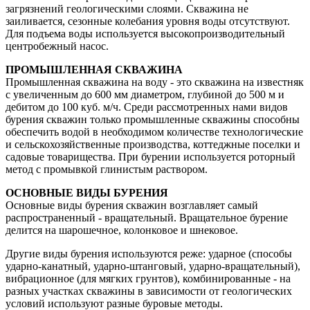
загрязнений геологическими слоями. Скважина не
заиливается, сезонные колебания уровня воды отсутствуют.
Для подъема воды используется высокопроизводительный
центробежный насос.
ПРОМЫШЛЕННАЯ СКВАЖИНА
Промышленная скважина на воду - это скважина на известняк
с увеличенным до 600 мм диаметром, глубиной до 500 м и
дебитом до 100 куб. м/ч. Среди рассмотренных нами видов
бурения скважин только промышленные скважины способны
обеспечить водой в необходимом количестве технологические
и сельскохозяйственные производства, коттеджные поселки и
садовые товарищества. При бурении используется роторный
метод с промывкой глинистым раствором.
ОСНОВНЫЕ ВИДЫ БУРЕНИЯ
Основные виды бурения скважин возглавляет самый
распространенный - вращательный. Вращательное бурение
делится на шарошечное, колонковое и шнековое.
Другие виды бурения используются реже: ударное (способы
ударно-канатный, ударно-штанговый, ударно-вращательный),
вибрационное (для мягких грунтов), комбинированные - на
разных участках скважины в зависимости от геологических
условий используют разные буровые методы.