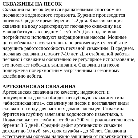
СКВАЖИНЫ НА ПЕСОК
Скважина на песок бурится вращательным способом до
песчаного водоносного горизонта. Бурение производится
шнеком. Среднее время бурения 1-2 дня. Классификация
скважин на воду характеризует песчаную скважину как
малодебитную - в среднем 1 куб. м/ч. Для подачи воды
потребителю используют вибрационные насосы. Мощные
центробежные насосы ставить не рекомендуется, чтобы не
нарушить работоспособность песчаной скважины. В среднем,
песчаная скважина служит 7-10 лет. Для стабильной работы
песчаной скважины обязательно ее регулярное использование,
это помогает избежать заиливания. Скважина на песок
подвержена поверхностным загрязнениям и сезонному
колебанию дебита.
АРТЕЗИАНСКАЯ СКВАЖИНА
Артезианская скважина по качеству, надежности и
популярности далеко обходит неглубокую скважину типа
«абиссинская игла», скважину на песок и возглавляет виды
скважин на воду для частных домовладельцев. Скважина
бурится на глубину залегания водоносного известняка, в
Подмосковье это глубины от 30 до 200 м. Продолжительность
бурения 3-5 дней. Средний дебит артезианских скважин
доходит до 10 куб. м/ч, срок службы - до 50 лет. Скважина
естественным образом надежно защищена от поверхностных