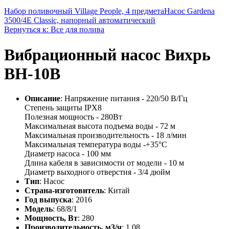
Набор поливочный Village People, 4 предмета
Насос Gardena
3500/4E Classic, напорный автоматический
Вернуться к: Все для полива
Вибрационный насос Вихрь
ВН-10В
Описание
: Напряжение питания - 220/50 В/Гц
Степень защиты IPX8
Полезная мощность - 280Вт
Максимальная высота подъема воды - 72 м
Максимальная производительность - 18 л/мин
Максимальная температура воды -+35°С
Диаметр насоса - 100 мм
Длина кабеля в зависимости от модели - 10 м
Диаметр выходного отверстия - 3/4 дюйм
Тип
: Насос
Страна-изготовитель
: Китай
Год выпуска
: 2016
Модель
: 68/8/1
Мощность, Вт
: 280
Производительность, м3/ч
: 1,08