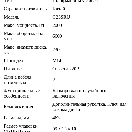
Тип
Шлифмашина угловая
Страна-изготовитель
Китай
Модель
G23SRU
Макс. мощность, Вт
2000
Макс. обороты, об./
6600
мин
Макс. диаметр диска,
230
мм
Шпиндель
M14
Питание
От сети 220В
Длина кабеля
2
питания, м
Функциональные
Блокировка от случайного
особенности
включения
Дополнительная рукоятка, Ключ для
Комплектация
зажима диска
Размеры, мм
463
Размер упаковки
59 x 15 x 16
(ДхШхВ), см