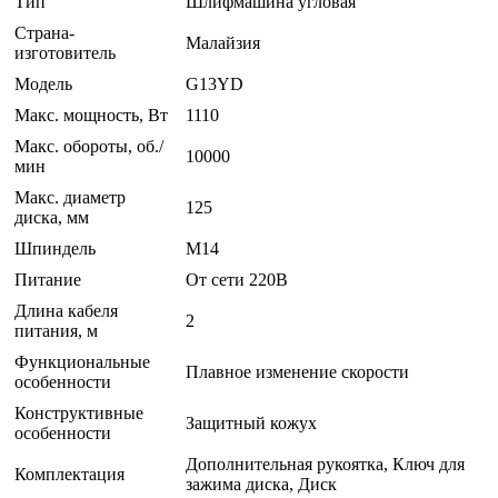
Тип
Шлифмашина угловая
Страна-
Малайзия
изготовитель
Модель
G13YD
Макс. мощность, Вт
1110
Макс. обороты, об./
10000
мин
Макс. диаметр
125
диска, мм
Шпиндель
M14
Питание
От сети 220В
Длина кабеля
2
питания, м
Функциональные
Плавное изменение скорости
особенности
Конструктивные
Защитный кожух
особенности
Дополнительная рукоятка, Ключ для
Комплектация
зажима диска, Диск