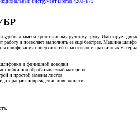
кциональный инструмент Dremel 4200-4/75
УБР
 и удобная замена кропотливому ручному труду. Имитирует движ
т работу и позволяет выполнять ее еще быстрее. Машина шлифо
е для шлифования поверхностей и заготовок из различных материа
й шлифовки и финишной доводки
настройки под обрабатываемый материал
трой и простой замены листов
едотвращает повреждение поверхности
ста.