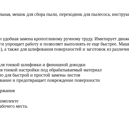
ьная, мешок для сбора пыли, переходник для пылесоса, инструк
 удобная замена кропотливому ручному труду. Имитирует движе
ги упрощает работу и позволяет выполнять ее еще быстрее. Маш
и), а также для шлифования поверхностей и заготовок из различ
для тонкой шлифовки и финишной доводки
ля тонкой настройки под обрабатываемый материал
o для быстрой и простой замены листов
вание и предотвращает повреждение поверхности
ержания
комплекте
бочего места.