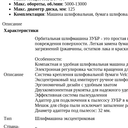
Макс. обороты, об./мин
: 5000-13000
Макс. диаметр диска, мм
: 125
Комплектация
: Машина шлифовальная, бумага шлифовал
Описание
Характеристики
Орбитальная шлифмашина ЗУБР - это простая и
повреждения поверхности. Легкая замена бума
загрязнений (ржавчины, остатков лака и краск
Особенности:
Компактная и удобная шлифовальная машина 
Электронная регулировка частоты вращения д
Описание
Система крепления шлифовальной бумаги Velcr
Эксцентриковый ход имитирует ручное шлифо
Эргономичный дизайн с удобным хватом
Двухкомпонентная рукоятка для надежного уд
Эффективная система пылеудаления
Адаптер для подключения к пылесосу ЗУБР в 
Мешок для сбора пыли исключает запыление ра
Диаметр адаптера под пылесос: 32 мм.
Тип
Шлифмашина эксцентриковая
Страна-