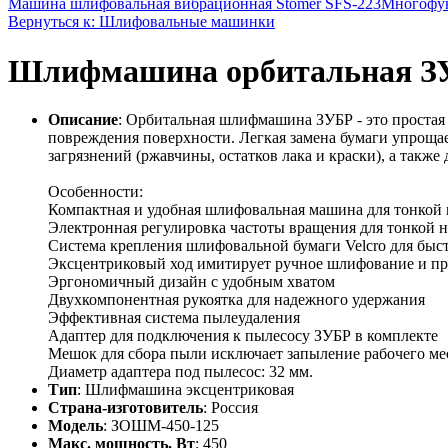
Машина шлифовальная вибрационная Stomer SFS-223
Многофун
Вернуться к: Шлифовальные машинки
Шлифмашина орбитальная З
Описание
: Орбитальная шлифмашина ЗУБР - это простая
повреждения поверхности. Легкая замена бумаги упрощае
загрязнений (ржавчины, остатков лака и краски), а такж
Особенности:
Компактная и удобная шлифовальная машина для тонко
Электронная регулировка частоты вращения для тонкой 
Система крепления шлифовальной бумаги Velcro для быс
Эксцентриковый ход имитирует ручное шлифование и пр
Эргономичный дизайн с удобным хватом
Двухкомпонентная рукоятка для надежного удержания
Эффективная система пылеудаления
Адаптер для подключения к пылесосу ЗУБР в комплекте
Мешок для сбора пыли исключает запыление рабочего ме
Диаметр адаптера под пылесос: 32 мм.
Тип
: Шлифмашина эксцентриковая
Страна-изготовитель
: Россия
Модель
: ЗОШМ-450-125
Макс. мощность, Вт
: 450