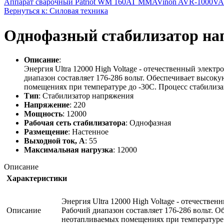
Аппарат сварочный Patriot WM 160AT MMA
Vinon AVR-1000VA 
Вернуться к: Силовая техника
Однофазный стабилизатор на
Описание
:
Энергия Ultra 12000 High Voltage - отечественный элек
диапазон составляет 176-286 вольт. Обеспечивает высок
помещениях при температуре до -30С. Процесс стабилиза
Тип
: Стабилизатор напряжения
Напряжение
: 220
Мощность
: 12000
Рабочая сеть стабилизатора
: Однофазная
Размещение
: Настенное
Выходной ток, А
: 55
Максимальная нагрузка
: 12000
Описание
Характеристики
Энергия Ultra 12000 High Voltage - отечеств
Описание
Рабочий диапазон составляет 176-286 вольт. 
неотапливаемых помещениях при температуре д