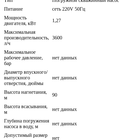
Тип
Погружной скважинный насос
Питание
сеть 220V 50Гц
Мощность
1,27
двигателя, кВт
Максимальная
производительность,
3600
л/ч
Максимальное
рабочее давление,
нет данных
бар
Диаметр впускного/
выпускного
нет данных
отверстия, дюймы
Высота нагнетания,
90
м
Высота всасывания,
нет данных
м
Глубина погружения
нет данных
насоса в воду, м
Допустимый размер
нет