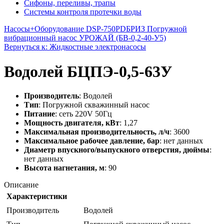
Сифоны, переливы, трапы
Системы контроля протечки воды
Насосы+Оборудование DSP-750PD
БРИЗ Погружной
вибрационный насос УРОЖАЙ (БВ-0,2-40-У5)
Вернуться к: Жидкостные электронасосы
Водолей БЦПЭ-0,5-63У
Производитель
: Водолей
Тип
: Погружной скважинный насос
Питание
: сеть 220V 50Гц
Мощность двигателя, кВт
: 1,27
Максимальная производительность, л/ч
: 3600
Максимальное рабочее давление, бар
: нет данных
Диаметр впускного/выпускного отверстия, дюймы
:
нет данных
Высота нагнетания, м
: 90
Описание
Характеристики
Производитель
Водолей