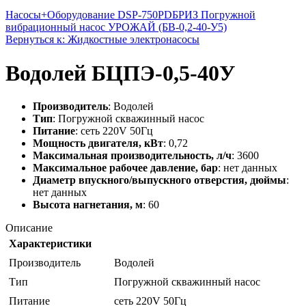
Насосы+Оборудование DSP-750PD
БРИЗ Погружной
вибрационный насос УРОЖАЙ (БВ-0,2-40-У5)
Вернуться к: Жидкостные электронасосы
Водолей БЦПЭ-0,5-40У
Производитель
: Водолей
Тип
: Погружной скважинный насос
Питание
: сеть 220V 50Гц
Мощность двигателя, кВт
: 0,72
Максимальная производительность, л/ч
: 3600
Максимальное рабочее давление, бар
: нет данных
Диаметр впускного/выпускного отверстия, дюймы
:
нет данных
Высота нагнетания, м
: 60
Описание
Характеристики
Производитель
Водолей
Тип
Погружной скважинный насос
Питание
сеть 220V 50Гц