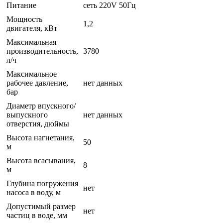
Питание
сеть 220V 50Гц
Мощность
1,2
двигателя, кВт
Максимальная
производительность,
3780
л/ч
Максимальное
рабочее давление,
нет данных
бар
Диаметр впускного/
выпускного
нет данных
отверстия, дюймы
Высота нагнетания,
50
м
Высота всасывания,
8
м
Глубина погружения
нет
насоса в воду, м
Допустимый размер
нет
частиц в воде, мм