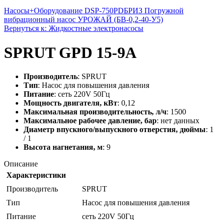
Насосы+Оборудование DSP-750PD
БРИЗ Погружной
вибрационный насос УРОЖАЙ (БВ-0,2-40-У5)
Вернуться к: Жидкостные электронасосы
SPRUT GPD 15-9A
Производитель
: SPRUT
Тип
: Насос для повышения давления
Питание
: сеть 220V 50Гц
Мощность двигателя, кВт
: 0,12
Максимальная производительность, л/ч
: 1500
Максимальное рабочее давление, бар
: нет данных
Диаметр впускного/выпускного отверстия, дюймы
: 1
/ 1
Высота нагнетания, м
: 9
Описание
Характеристики
Производитель
SPRUT
Тип
Насос для повышения давления
Питание
сеть 220V 50Гц