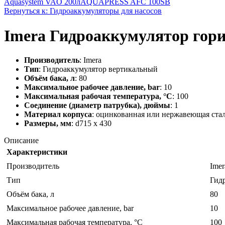
Aquasystem VAO 200л
AQUAPRESS AFC 100SB
Вернуться к: Гидроаккумуляторы для насосов
Imera Гидроаккумулятор гор
Производитель
: Imera
Тип
: Гидроаккумулятор вертикальный
Объём бака, л
: 80
Максимальное рабочее давление, bar
: 10
Максимальная рабочая температура, °C
: 100
Соединение (диаметр патрубка), дюймы
: 1
Материал корпуса
: оцинкованная или нержавеющая ста
Размеры, мм
: d715 х 430
Описание
Характеристики
Производитель
Imer
Тип
Гид
Объём бака, л
80
Максимальное рабочее давление, bar
10
Максимальная рабочая температура, °C
100