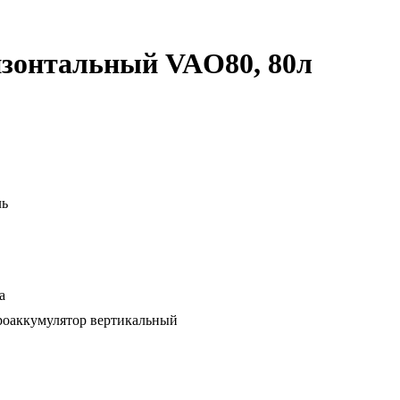
изонтальный VAO80, 80л
ль
a
роаккумулятор вертикальный