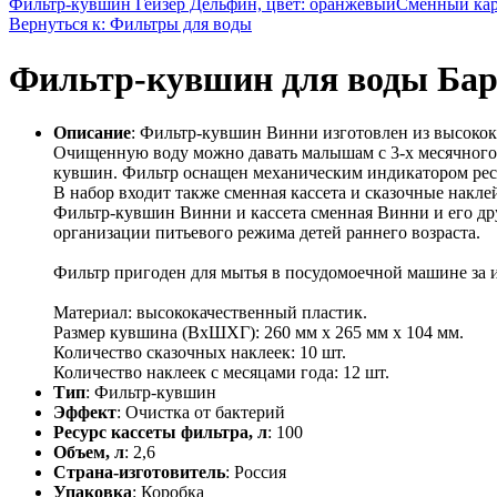
Фильтр-кувшин Гейзер Дельфин, цвет: оранжевый
Сменный кар
Вернуться к: Фильтры для воды
Фильтр-кувшин для воды Барье
Описание
: Фильтр-кувшин Винни изготовлен из высокока
Очищенную воду можно давать малышам с 3-х месячного 
кувшин. Фильтр оснащен механическим индикатором ресур
В набор входит также сменная кассета и сказочные накл
Фильтр-кувшин Винни и кассета сменная Винни и его д
организации питьевого режима детей раннего возраста.
Фильтр пригоден для мытья в посудомоечной машине за 
Материал: высококачественный пластик.
Размер кувшина (ВхШХГ): 260 мм х 265 мм х 104 мм.
Количество сказочных наклеек: 10 шт.
Количество наклеек с месяцами года: 12 шт.
Тип
: Фильтр-кувшин
Эффект
: Очистка от бактерий
Ресурс кассеты фильтра, л
: 100
Объем, л
: 2,6
Страна-изготовитель
: Россия
Упаковка
: Коробка