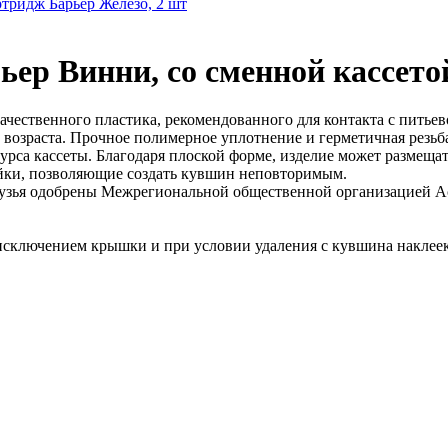
тридж Барьер Железо, 2 шт
р Винни, со сменной кассетой,
чественного пластика, рекомендованного для контакта с питьево
возраста. Прочное полимерное уплотнение и герметичная резь
са кассеты. Благодаря плоской форме, изделие может размещат
ейки, позволяющие создать кувшин неповторимым.
рузья одобрены Межрегиональной общественной организацией А
исключением крышки и при условии удаления с кувшина наклеек