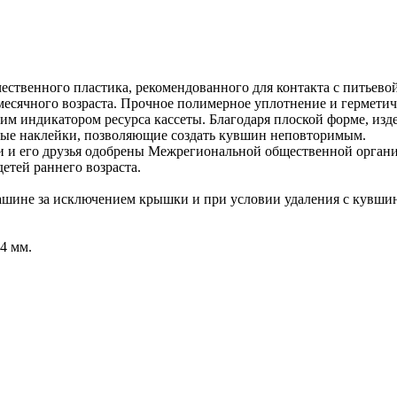
ственного пластика, рекомендованного для контакта с питьевой 
есячного возраста. Прочное полимерное уплотнение и гермети
м индикатором ресурса кассеты. Благодаря плоской форме, изде
чные наклейки, позволяющие создать кувшин неповторимым.
и и его друзья одобрены Межрегиональной общественной орган
етей раннего возраста.
ашине за исключением крышки и при условии удаления с кувшин
4 мм.