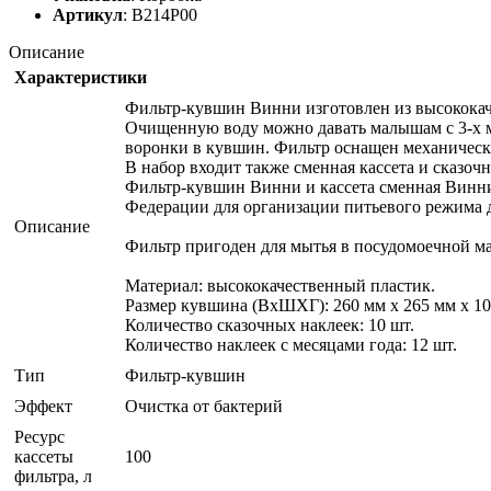
Артикул
: В214Р00
Описание
Характеристики
Фильтр-кувшин Винни изготовлен из высококаче
Очищенную воду можно давать малышам с 3-х м
воронки в кувшин. Фильтр оснащен механически
В набор входит также сменная кассета и сказо
Фильтр-кувшин Винни и кассета сменная Винн
Федерации для организации питьевого режима д
Описание
Фильтр пригоден для мытья в посудомоечной м
Материал: высококачественный пластик.
Размер кувшина (ВхШХГ): 260 мм х 265 мм х 10
Количество сказочных наклеек: 10 шт.
Количество наклеек с месяцами года: 12 шт.
Тип
Фильтр-кувшин
Эффект
Очистка от бактерий
Ресурс
кассеты
100
фильтра, л