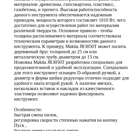
материалов: древесины, гипсокартона, пластмасс,
газобетона, и прочего. Высокая работоспособность
данного инструмента обеспечивается надежным
приводом, мощность которого составляет 1010 Вт, чего
достаточно для осуществления работ по материалам
различной твердости. Основное правило - чтобы
толщина распиливаемого материала соответствовала
техническим параметрам и возможностям данного
инструмента. К примеру, Makita JR3050T может пилить
деревянный брус толщиной до 25 см или
металлическую трубу диаметром до 13 см.
Ножовка Makita JR3050T разработана специально для
продолжительной и удобной эксплуатации. Специально
для этого инструмент оснащен D-образной ручкой, а
диаметр и форма шейки редуктора отлично подходят для
удобного хвата второй рукой. А наличие мягких,
нескользких вставок и накладок из качественного
эластомера позволяют надежно фиксировать
инструмент.
Особенности:
быстрая смена пилок,
регулировка скорости степенью нажатия на кнопку
Пуск ,
быстрая замена угольных щеток,