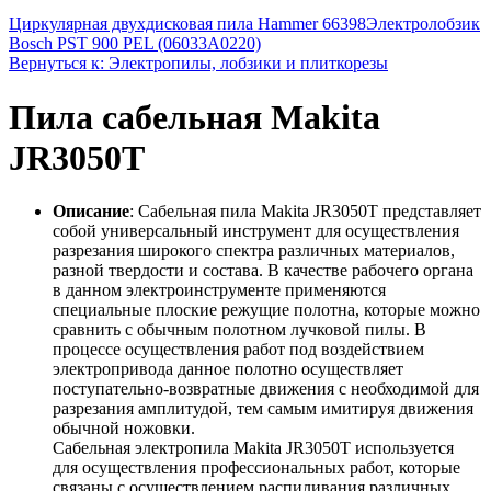
Циркулярная двухдисковая пила Hammer 66398
Электролобзик
Bosch PST 900 PEL (06033A0220)
Вернуться к: Электропилы, лобзики и плиткорезы
Пила сабельная Makita
JR3050T
Описание
: Сабельная пила Makita JR3050T представляет
собой универсальный инструмент для осуществления
разрезания широкого спектра различных материалов,
разной твердости и состава. В качестве рабочего органа
в данном электроинструменте применяются
специальные плоские режущие полотна, которые можно
сравнить с обычным полотном лучковой пилы. В
процессе осуществления работ под воздействием
электропривода данное полотно осуществляет
поступательно-возвратные движения с необходимой для
разрезания амплитудой, тем самым имитируя движения
обычной ножовки.
Сабельная электропила Makita JR3050T используется
для осуществления профессиональных работ, которые
связаны с осуществлением распиливания различных