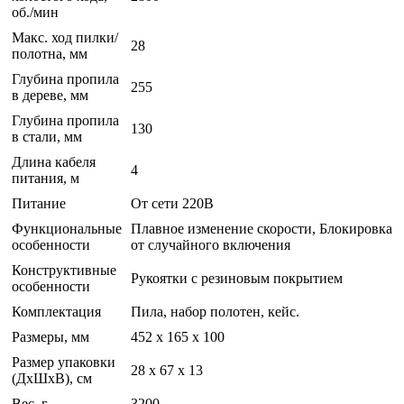
об./мин
Макс. ход пилки/
28
полотна, мм
Глубина пропила
255
в дереве, мм
Глубина пропила
130
в стали, мм
Длина кабеля
4
питания, м
Питание
От сети 220В
Функциональные
Плавное изменение скорости, Блокировка
особенности
от случайного включения
Конструктивные
Рукоятки с резиновым покрытием
особенности
Комплектация
Пила, набор полотен, кейс.
Размеры, мм
452 х 165 х 100
Размер упаковки
28 x 67 x 13
(ДхШхВ), см
Вес, г
3200