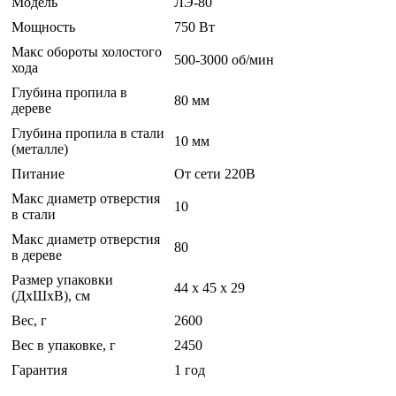
Модель
ЛЭ-80
Мощность
750 Вт
Макс обороты холостого
500-3000 об/мин
хода
Глубина пропила в
80 мм
дереве
Глубина пропила в стали
10 мм
(металле)
Питание
От сети 220В
Макс диаметр отверстия
10
в стали
Макс диаметр отверстия
80
в дереве
Размер упаковки
44 x 45 x 29
(ДхШхВ), см
Вес, г
2600
Вес в упаковке, г
2450
Гарантия
1 год