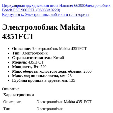
Циркулярная двухдисковая пила Hammer 66398
Электролобзик
Bosch PST 900 PEL (06033A0220)
Вернуться к: Электропилы, лобзики и плиткорезы
Электролобзик Makita
4351FCT
Описание
: Электролобзик Makita 4351FCT
Тип
: Электролобзик
Страна-изготовитель
: Китай
Модель
: 4351FCT
Мощность, Вт
: 720
Макс обороты холостого хода, об./мин
: 2800
Макс. ход пилки/полотна, мм
: 26
Глубина пропила в дереве, мм
: 135
Описание
Характеристики
Описание
Электролобзик Makita 4351FCT
Тип
Электролобзик