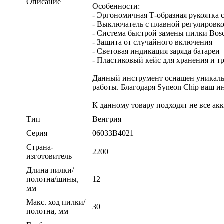
Описание
Особенности:
- Эргономичная Т-образная рукоятка 
- Выключатель с плавной регулировко
- Система быстрой замены пилки Bos
- Защита от случайного включения
- Световая индикация заряда батареи
- Пластиковый кейс для хранения и 
Данный инструмент оснащен уникальн
работы. Благодаря Syneon Chip ваш и
К данному товару подходят не все ак
Тип
Венгрия
Серия
06033B4021
Страна-
2200
изготовитель
Длина пилки/
полотна/шины,
12
мм
Макс. ход пилки/
30
полотна, мм