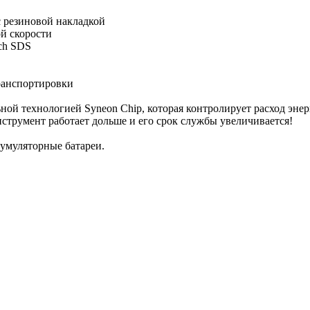
с резиновой накладкой
й скорости
ch SDS
транспортировки
ой технологией Syneon Chip, которая контролирует расход эне
нструмент работает дольше и его срок службы увеличивается!
кумуляторные батареи.