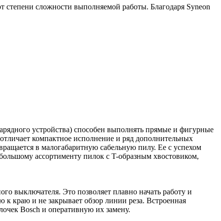
от степени сложности выполняемой работы. Благодаря Syneon
зарядного устройства) способен выполнять прямые и фигурные
о отличает компактное исполнение и ряд дополнительных
ращается в малогабаритную сабельную пилу. Ее с успехом
 большому ассортименту пилок с T-образным хвостовиком,
ого выключателя. Это позволяет плавно начать работу и
 к краю и не закрывает обзор линии реза. Встроенная
лочек Bosch и оперативную их замену.