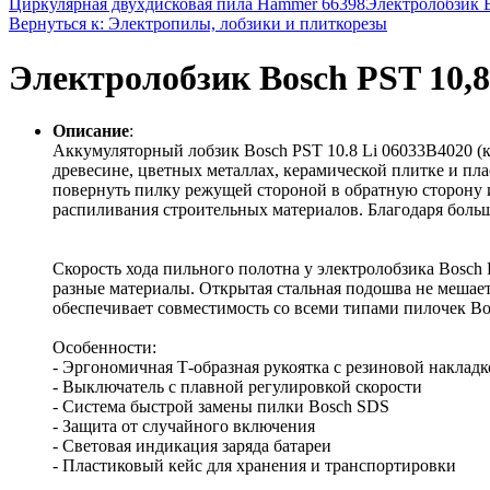
Циркулярная двухдисковая пила Hammer 66398
Электролобзик 
Вернуться к: Электропилы, лобзики и плиткорезы
Электролобзик Bosch PST 10,8
Описание
:
Аккумуляторный лобзик Bosch PST 10.8 Li 06033B4020 (к
древесине, цветных металлах, керамической плитке и пл
повернуть пилку режущей стороной в обратную сторону и
распиливания строительных материалов. Благодаря боль
Скорость хода пильного полотна у электролобзика Bosch 
разные материалы. Открытая стальная подошва не мешает
обеспечивает совместимость со всеми типами пилочек Bo
Особенности:
- Эргономичная Т-образная рукоятка с резиновой наклад
- Выключатель с плавной регулировкой скорости
- Система быстрой замены пилки Bosch SDS
- Защита от случайного включения
- Световая индикация заряда батареи
- Пластиковый кейс для хранения и транспортировки