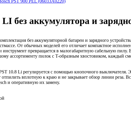
Bosch PST 900 PEL (06033A0220)
 LI без аккумулятора и зарядн
омплектация без аккумуляторной батареи и зарядного устройст
астмассе. От обычных моделей его отличает компактное исполн
 инструмент превращается в малогабаритную сабельную пилу. Ее
шому ассортименту пилок с T-образным хвостовиком, каждый см
PST 10.8 Li регулируется с помощью кнопочного выключателя. Э
 отпилить вплотную к краю и не закрывает обзор линии реза. В
sch и оперативную их замену.
кой