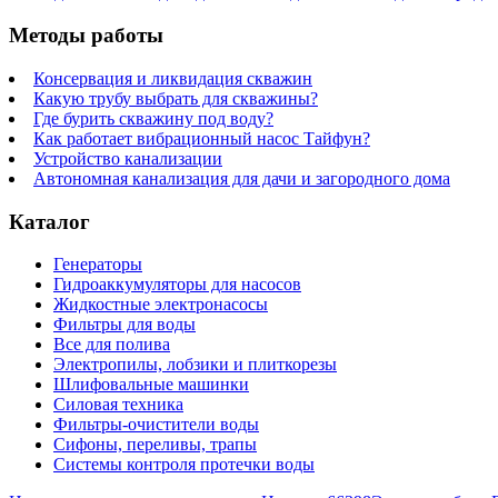
Методы работы
Консервация и ликвидация скважин
Какую трубу выбрать для скважины?
Где бурить скважину под воду?
Как работает вибрационный насос Тайфун?
Устройство канализации
Автономная канализация для дачи и загородного дома
Каталог
Генераторы
Гидроаккумуляторы для насосов
Жидкостные электронасосы
Фильтры для воды
Все для полива
Электропилы, лобзики и плиткорезы
Шлифовальные машинки
Силовая техника
Фильтры-очистители воды
Сифоны, переливы, трапы
Системы контроля протечки воды