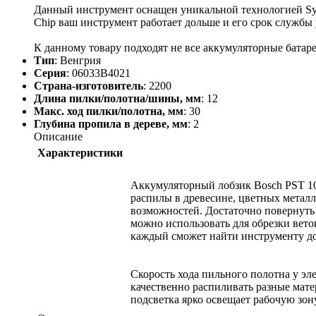
Данный инструмент оснащен уникальной технологией Syne
Chip ваш инструмент работает дольше и его срок службы
К данному товару подходят не все аккумуляторные батаре
Тип
: Венгрия
Серия
: 06033B4021
Страна-изготовитель
: 2200
Длина пилки/полотна/шины, мм
: 12
Макс. ход пилки/полотна, мм
: 30
Глубина пропила в дереве, мм
: 2
Описание
Характеристики
Аккумуляторный лобзик Bosch PST 10
распилы в древесине, цветных металл
возможностей. Достаточно повернуть
можно использовать для обрезки вето
каждый сможет найти инструменту до
Скорость хода пильного полотна у эл
качественно распиливать разные мате
подсветка ярко освещает рабочую зон