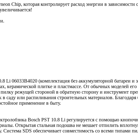
on Chip, которая контролирует расход энергии в зависимости 
 увеличивается!
и.
.8 Li 06033B4020 (комплектация без аккумуляторной батареи и 
ах, керамической плитке и пластмассе. От обычных моделей ег
 пилку режущей стороной в обратную сторону и инструмент прев
к в саду или распиливания строительных материалов. Благодаря
стойное применение в быту.
ектролобзика Bosch PST 10.8 Li регулируется с помощью кнопочн
риалы. Открытая стальная подошва не мешает отпилить вплотную
у. Система SDS обеспечивает совместимость со всеми типами пи