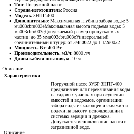
Тип
: Погружной насос
Страна-изготовитель
: Россия
Модель
: ЗНПГ-400
Дополнительно
: Максимальная глубина забора воды: 5
мu003cbru003eМаксимальная высота подъема воды: 5
мu003cbru003eДопускаемый размер пропускаемых
частиц: до 35 ммu003cbru003eУниверсальный
соединительный штуцер: от 3/4u0022 до 1 1/2u0022
Мощность, Вт
: 400 Вт
Производительность, м3/ч
: 8000 л/ч
Длина кабеля питания, м
: 10 м
Описание
Характеристики
Погружной насос ЗУБР ЗНПГ-400
предназначен для перекачивания воды
на садовых участках при осушении
емкостей и водоемов, организации
забора воды из колодцев и скважин и
подачи на высоту, использовании в
системах аэрации и дренажа.
Допускается использование насоса в
загрязненной воде.
Описание