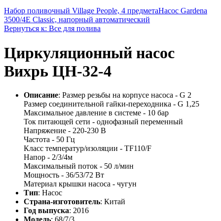
Набор поливочный Village People, 4 предмета
Насос Gardena
3500/4E Classic, напорный автоматический
Вернуться к: Все для полива
Циркуляционный насос
Вихрь ЦН-32-4
Описание
: Размер резьбы на корпусе насоса - G 2
Размер соединительной гайки-переходника - G 1,25
Максимальное давление в системе - 10 бар
Ток питающей сети - однофазный переменный
Напряжение - 220-230 В
Частота - 50 Гц
Класс температур/изоляции - TF110/F
Напор - 2/3/4м
Максимальный поток - 50 л/мин
Мощность - 36/53/72 Вт
Материал крышки насоса - чугун
Тип
: Насос
Страна-изготовитель
: Китай
Год выпуска
: 2016
Модель
: 68/7/3