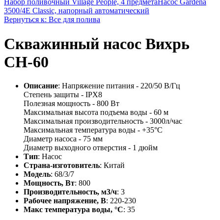
Набор поливочный Village People, 4 предмета
Насос Gardena
3500/4E Classic, напорный автоматический
Вернуться к: Все для полива
Скважинный насос Вихрь
СН-60
Описание
: Напряжение питания - 220/50 В/Гц
Степень защиты - IPX8
Полезная мощность - 800 Вт
Максимальная высота подъема воды - 60 м
Максимальная производительность - 3000л/час
Максимальная температура воды - +35°С
Диаметр насоса - 75 мм
Диаметр выходного отверстия - 1 дюйм
Тип
: Насос
Страна-изготовитель
: Китай
Модель
: 68/3/7
Мощность, Вт
: 800
Производительность, м3/ч
: 3
Рабочее напряжение, В
: 220-230
Макс температура воды, °С
: 35