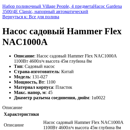
Набор поливочный Village People, 4 предмета
Насос Gardena
3500/4E Classic, напорный автоматический
Вернуться к: Все для полива
Насос садовый Hammer Flex
NAC1000A
Описание
: Насос садовый Hammer Flex NAC1000A
1100Вт 4600л/ч высота 45м глубина 8м
Тип
: Садовый насос
Страна-изготовитель
: Китай
Модель
: 131-027
Мощность, Вт
: 1100
Материал корпуса
: Пластик
Макс. напор, м
: 45
Диаметр разъема соединения, дюйм
: 1u0022
Описание
Характеристики
Насос садовый Hammer Flex NAC1000A
Описание
1100Вт 4600л/ч высота 45м глубина 8м