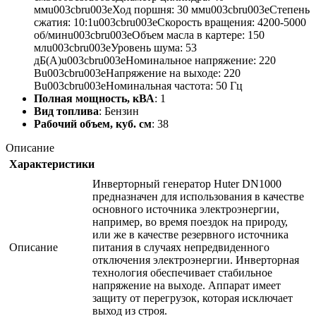
ммu003cbru003eХод поршня: 30 ммu003cbru003eСтепень
сжатия: 10:1u003cbru003eСкорость вращения: 4200-5000
об/минu003cbru003eОбъем масла в картере: 150
млu003cbru003eУровень шума: 53
дБ(А)u003cbru003eНоминальное напряжение: 220
Вu003cbru003eНапряжение на выходе: 220
Вu003cbru003eНоминальная частота: 50 Гц
Полная мощность, кВА
: 1
Вид топлива
: Бензин
Рабочий объем, куб. см
: 38
Описание
Характеристики
Инверторный генератор Huter DN1000
предназначен для использования в качестве
основного источника электроэнергии,
например, во время поездок на природу,
или же в качестве резервного источника
Описание
питания в случаях непредвиденного
отключения электроэнергии. Инверторная
технология обеспечивает стабильное
напряжение на выходе. Аппарат имеет
защиту от перегрузок, которая исключает
выход из строя.