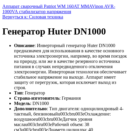
Аппарат сварочный Patriot WM 160AT MMA
Vinon AVR-
1000VA стабилизатор напряжения
Вернуться к: Силовая техника
Генератор Huter DN1000
Описание
: Инверторный генератор Huter DN1000
предназначен для использования в качестве основного
источника электроэнергии, например, во время поездок
на природу, или же в качестве резервного источника
питания в случаях непредвиденного отключения
электроэнергии. Инверторная технология обеспечивает
стабильное напряжение на выходе. Аппарат имеет
защиту от перегрузок, которая исключает выход из
строя.
Тип
: Генератор
Страна-изготовитель
: Германия
Модель
: DN1000
Дополнительно
: Тип двигателя: одноцилиндровый 4-
тактный, бензиновыйu003cbru003eОхлаждение:
воздушноеu003cbru003eДатчик уровня
маслаu003cbru003eРабочий объем: 38
см3u003cbru003eДиаметр цилиндра: 40