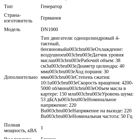
Тип
Генератор
Страна-
Германия
изготовитель
Модель
DN1000
Тип двигателя: одноцилиндровый 4-
тактный,
бензиновыйu003cbru003eОхлаждение:
воздушноеu003cbru003eДатчик уровня
маслаu003cbru003eРабочий объем: 38
см3u003cbru003eДиаметр цилиндра: 40
ммu003cbru003eХод поршня: 30
Дополнительно
ммu003cbru003eСтепень сжатия:
10:1u003cbru003eСкорость вращения: 4200-
5000 об/минu003cbru003eОбъем масла в
картере: 150 млu003cbru003eУровень шума:
53 дБ(А)u003cbru003eНоминальное
напряжение: 220
Вu003cbru003eНапряжение на выходе: 220
Вu003cbru003eНоминальная частота: 50 Гц
Полная
1
мощность, кВА