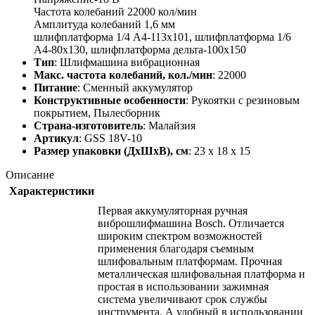
Частота колебаний 22000 кол/мин
Амплитуда колебаний 1,6 мм
шлифплатформа 1/4 А4-113х101, шлифплатформа 1/6
А4-80х130, шлифплатформа дельта-100х150
Тип
: Шлифмашина вибрационная
Макс. частота колебаний, кол./мин
: 22000
Питание
: Сменный аккумулятор
Конструктивные особенности
: Рукоятки с резиновым
покрытием, Пылесборник
Страна-изготовитель
: Малайзия
Артикул
: GSS 18V-10
Размер упаковки (ДхШхВ), см
: 23 x 18 x 15
Описание
Характеристики
Первая аккумуляторная ручная
виброшлифмашина Bosch. Отличается
широким спектром возможностей
применения благодаря съемным
шлифовальным платформам. Прочная
металлическая шлифовальная платформа и
простая в использовании зажимная
система увеличивают срок службы
инструмента. А удобный в использовании