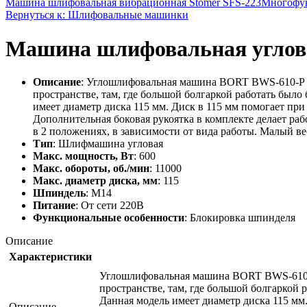
Машина шлифовальная вибрационная Stomer SFS-223
Многофун
Вернуться к: Шлифовальные машинки
Машина шлифовальная углов
Описание
: Углошлифовальная машина BORT BWS-610-P -
пространстве, там, где большой болгаркой работать было 
имеет диаметр диска 115 мм. Диск в 115 мм помогает при
Дополнительная боковая рукоятка в комплекте делает ра
в 2 положениях, в зависимости от вида работы. Малый в
Тип
: Шлифмашина угловая
Макс. мощность, Вт
: 600
Макс. обороты, об./мин
: 11000
Макс. диаметр диска, мм
: 115
Шпиндель
: M14
Питание
: От сети 220В
Функциональные особенности
: Блокировка шпинделя
Описание
Характеристики
Углошлифовальная машина BORT BWS-610-P
пространстве, там, где большой болгаркой р
Данная модель имеет диаметр диска 115 мм.
Описание