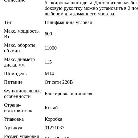
блокировка шпинделя. Дополнительная боко
боковую рукоятку можно установить в 2 по
выбором для домашнего мастера.
Тип
Шлифмашина угловая
Макс. мощность,
600
Вт
Макс. обороты,
11000
об./мин
Макс. диаметр
115
диска, мм
Шпиндель
M14
Питание
От сети 220В
Функциональные
Блокировка шпинделя
особенности
Страна-
Китай
изготовитель
Упаковка
Коробка
Артикул
91271037
Размер упаковки