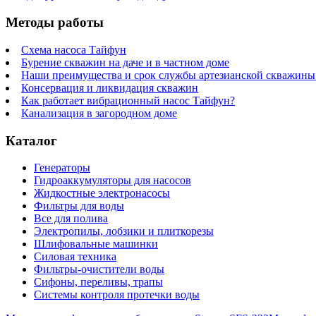
Методы работы
Схема насоса Тайфун
Бурение скважин на даче и в частном доме
Наши преимущества и срок службы артезианской скважины 
Консервация и ликвидация скважин
Как работает вибрационный насос Тайфун?
Канализация в загородном доме
Каталог
Генераторы
Гидроаккумуляторы для насосов
Жидкостные электронасосы
Фильтры для воды
Все для полива
Электропилы, лобзики и плиткорезы
Шлифовальные машинки
Силовая техника
Фильтры-очистители воды
Сифоны, переливы, трапы
Системы контроля протечки воды