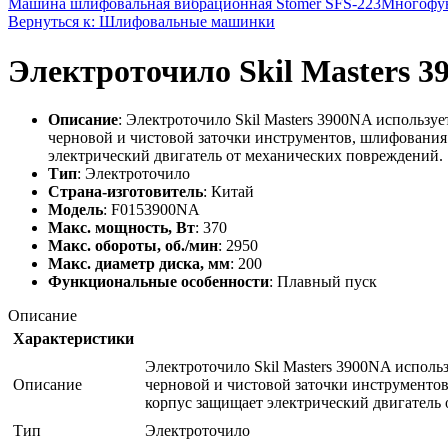
Машина шлифовальная вибрационная Stomer SFS-223
Многофун
Вернуться к: Шлифовальные машинки
Электроточило Skil Masters 
Описание
: Электроточило Skil Masters 3900NA использу
черновой и чистовой заточки инструментов, шлифования
электрический двигатель от механических повреждений.
Тип
: Электроточило
Страна-изготовитель
: Китай
Модель
: F0153900NA
Макс. мощность, Вт
: 370
Макс. обороты, об./мин
: 2950
Макс. диаметр диска, мм
: 200
Функциональные особенности
: Плавный пуск
Описание
Характеристики
Электроточило Skil Masters 3900NA исполь
Описание
черновой и чистовой заточки инструменто
корпус защищает электрический двигатель
Тип
Электроточило