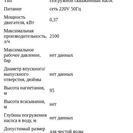
Тип
Погружной скважинный насос
Питание
сеть 220V 50Гц
Мощность
0,37
двигателя, кВт
Максимальная
производительность,
2100
л/ч
Максимальное
рабочее давление,
нет данных
бар
Диаметр впускного/
выпускного
нет данных
отверстия, дюймы
Высота нагнетания,
95
м
Высота всасывания,
нет
м
Глубина погружения
нет данных
насоса в воду, м
Допустимый размер
для чистой воды