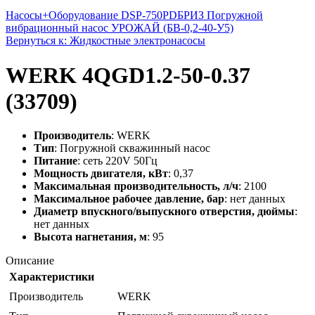
Насосы+Оборудование DSP-750PD
БРИЗ Погружной
вибрационный насос УРОЖАЙ (БВ-0,2-40-У5)
Вернуться к: Жидкостные электронасосы
WERK 4QGD1.2-50-0.37
(33709)
Производитель
: WERK
Тип
: Погружной скважинный насос
Питание
: сеть 220V 50Гц
Мощность двигателя, кВт
: 0,37
Максимальная производительность, л/ч
: 2100
Максимальное рабочее давление, бар
: нет данных
Диаметр впускного/выпускного отверстия, дюймы
:
нет данных
Высота нагнетания, м
: 95
Описание
Характеристики
Производитель
WERK