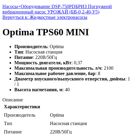
Насосы+Оборудование DSP-750PD
БРИЗ Погружной
вибрационный насос УРОЖАЙ (БВ-0,2-40-У5)
Вернуться к: Жидкостные электронасосы
Optima TPS60 MINI
Производитель
: Optima
Тип
: Насосная станция
Питание
: 220В/50Гц
Мощность двигателя, кВт
: 0,37
Максимальная производительность, л/ч
: 2100
Максимальное рабочее давление, бар
: 8
Диаметр впускного/выпускного отверстия, дюймы
: 1
/ 1
Высота нагнетания, м
: 40
Описание
Характеристики
Производитель
Optima
Тип
Насосная станция
Питание
220В/50Гц