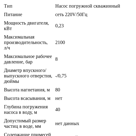
Тип
Насос погружной скважинный
Питание
сеть 220V/50Гц
Мощность двигателя,
0,23
кВт
Максимальная
производительность,
2100
л/ч
Максимальное рабочее
8
давление, бар
Диаметр впускного/
выпускного отверстия,
-/0,75
дюймы
Высота нагнетания, м
80
Высота всасывания, м
нет
Глубина погружения
40
насоса в воду, м
Допустимый размер
нет данных
частиц в воде, мм
Содержание примесей