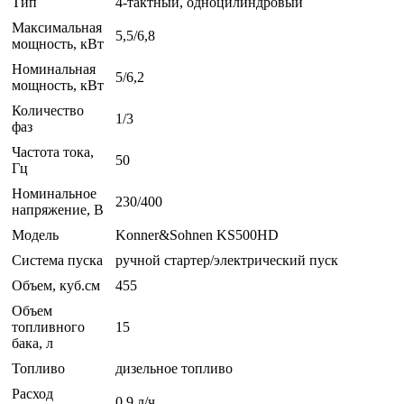
Тип
4-тактный, одноцилиндровый
Максимальная
5,5/6,8
мощность, кВт
Номинальная
5/6,2
мощность, кВт
Количество
1/3
фаз
Частота тока,
50
Гц
Номинальное
230/400
напряжение, В
Модель
Konner&Sohnen KS500HD
Система пуска
ручной стартер/электрический пуск
Объем, куб.см
455
Объем
топливного
15
бака, л
Топливо
дизельное топливо
Расход
0,9 л/ч