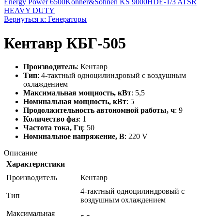
Energy Power 6500
Konner&Sohnen KS 9000HDE-1/3 ATSR
HEAVY DUTY
Вернуться к: Генераторы
Кентавр КБГ-505
Производитель
: Кентавр
Тип
: 4-тактный одноцилиндровый с воздушным
охлаждением
Максимальная мощность, кВт
: 5,5
Номинальная мощность, кВт
: 5
Продолжительность автономной работы, ч
: 9
Количество фаз
: 1
Частота тока, Гц
: 50
Номинальное напряжение, В
: 220 V
Описание
Характеристики
Производитель
Кентавр
4-тактный одноцилиндровый с
Тип
воздушным охлаждением
Максимальная