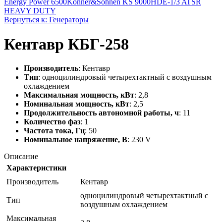
Energy Power 6500
Konner&Sohnen KS 9000HDE-1/3 ATSR
HEAVY DUTY
Вернуться к: Генераторы
Кентавр КБГ-258
Производитель
: Кентавр
Тип
: одноцилиндровый четырехтактный с воздушным
охлаждением
Максимальная мощность, кВт
: 2,8
Номинальная мощность, кВт
: 2,5
Продолжительность автономной работы, ч
: 11
Количество фаз
: 1
Частота тока, Гц
: 50
Номинальное напряжение, В
: 230 V
Описание
Характеристики
Производитель
Кентавр
одноцилиндровый четырехтактный с
Тип
воздушным охлаждением
Максимальная