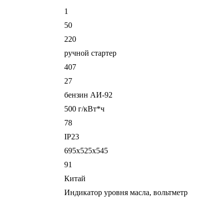
1
50
220
ручной стартер
407
27
бензин АИ-92
500 г/кВт*ч
78
IP23
695х525х545
91
Китай
Индикатор уровня масла, вольтметр