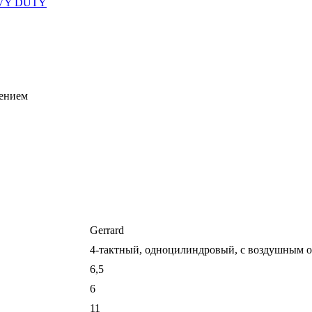
AVY DUTY
дением
Gerrard
4-тактный, одноцилиндровый, с воздушным 
6,5
6
11