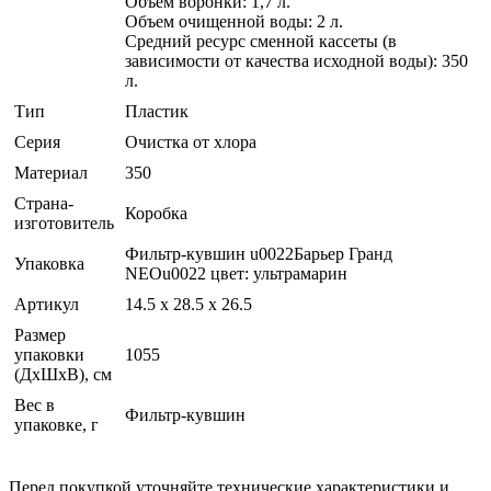
Объем воронки: 1,7 л.
Объем очищенной воды: 2 л.
Средний ресурс сменной кассеты (в
зависимости от качества исходной воды): 350
л.
Тип
Пластик
Серия
Очистка от хлора
Материал
350
Страна-
Коробка
изготовитель
Фильтр-кувшин u0022Барьер Гранд
Упаковка
NEOu0022 цвет: ультрамарин
Артикул
14.5 x 28.5 x 26.5
Размер
упаковки
1055
(ДхШхВ), см
Вес в
Фильтр-кувшин
упаковке, г
Перед покупкой уточняйте технические характеристики и