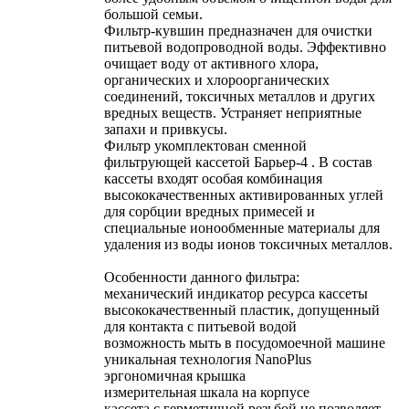
большой семьи.
Фильтр-кувшин предназначен для очистки
питьевой водопроводной воды. Эффективно
очищает воду от активного хлора,
органических и хлороорганических
соединений, токсичных металлов и других
вредных веществ. Устраняет неприятные
запахи и привкусы.
Фильтр укомплектован сменной
фильтрующей кассетой Барьер-4 . В состав
кассеты входят особая комбинация
высококачественных активированных углей
для сорбции вредных примесей и
специальные ионообменные материалы для
удаления из воды ионов токсичных металлов.
Особенности данного фильтра:
механический индикатор ресурса кассеты
высококачественный пластик, допущенный
для контакта с питьевой водой
возможность мыть в посудомоечной машине
уникальная технология NanoPlus
эргономичная крышка
измерительная шкала на корпусе
кассета с герметичной резьбой не позволяет