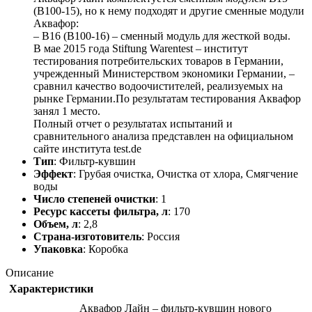
(В100-15), но к нему подходят и другие сменные модули
Аквафор:
– В16 (В100-16) – сменный модуль для жесткой воды.
В мае 2015 года Stiftung Warentest – институт
тестирования потребительских товаров в Германии,
учрежденный Министерством экономики Германии, –
сравнил качество водоочистителей, реализуемых на
рынке Германии.По результатам тестирования Аквафор
занял 1 место.
Полный отчет о результатах испытаний и
сравнительного анализа представлен на официальном
сайте института test.de
Тип
: Фильтр-кувшин
Эффект
: Грубая очистка, Очистка от хлора, Смягчение
воды
Число степеней очистки
: 1
Ресурс кассеты фильтра, л
: 170
Объем, л
: 2,8
Страна-изготовитель
: Россия
Упаковка
: Коробка
Описание
Характеристики
Аквафор Лайн – фильтр-кувшин нового