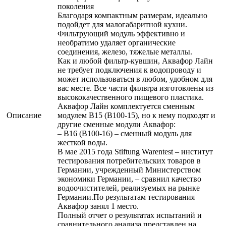
поколения
Благодаря компактным размерам, идеально
подойдет для малогабаритной кухни.
Фильтрующий модуль эффективно и
необратимо удаляет органические
соединения, железо, тяжелые металлы.
Как и любой фильтр-кувшин, Аквафор Лайн
не требует подключения к водопроводу и
может использоваться в любом, удобном для
вас месте. Все части фильтра изготовлены из
высококачественного пищевого пластика.
Аквафор Лайн комплектуется сменным
Описание
модулем В15 (В100-15), но к нему подходят и
другие сменные модули Аквафор:
– В16 (В100-16) – сменный модуль для
жесткой воды.
В мае 2015 года Stiftung Warentest – институт
тестирования потребительских товаров в
Германии, учрежденный Министерством
экономики Германии, – сравнил качество
водоочистителей, реализуемых на рынке
Германии.По результатам тестирования
Аквафор занял 1 место.
Полный отчет о результатах испытаний и
сравнительного анализа представлен на