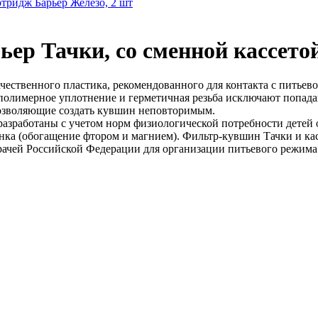
тридж Барьер Железо, 2 шт
р Тачки, со сменной кассетой,
чественного пластика, рекомендованного для контакта с питьево
 полимерное уплотнение и герметичная резьба исключают попад
 позволяющие создать кувшин неповторимым.
азработаны с учетом норм физиологической потребности детей о
бенка (обогащение фтором и магнием). Фильтр-кувшин Тачки и 
чей Российской Федерации для организации питьевого режима д