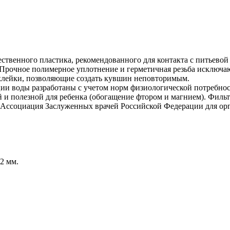
твенного пластика, рекомендованного для контакта с питьевой 
. Прочное полимерное уплотнение и герметичная резьба исключ
аклейки, позволяющие создать кувшин неповторимым.
и воды разработаны с учетом норм физиологической потребност
ой и полезной для ребенка (обогащение фтором и магнием). Филь
ссоциация Заслуженных врачей Российской Федерации для орган
2 мм.