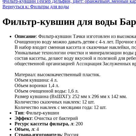
Фильтр-кувшин Гейзер Дельфин, цвет: оранжевый
Сменный кар
Вернуться к: Фильтры для воды
Фильтр-кувшин для воды Барье
Описание
: Фильтр-кувшин Тачки изготовлен из высокока
Очищенную воду можно давать детям с 4-х лет. Прочное
В набор входит сменная кассета и сказочные наклейки,
Уникальные технологии очистки и минерализации воды р
состав кассеты, делают воду вкусной и полезной для ре
общественной организацией Ассоциация Заслуженных вра
Материал: высококачественный пластик.
Объем кувшина: 4 л.
Объем воронки 1,4 л.
Объем очищенной воды: 1,6 л.
Размер кувшина (ВхШХГ): 252 мм х 296 мм х 142 мм.
Количество сказочных наклеек: 12 шт.
Количество наклеек с месяцами года: 12 шт.
Тип
: Фильтр-кувшин
Эффект
: Очистка от бактерий
Ресурс кассеты фильтра, л
: 200
Объем, л
: 4
Страна-изготовитель
: Россия