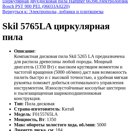
Циркулярная двухдисковая пила Hammer 66398
Электролобзик
Bosch PST 900 PEL (06033A0220)
Вернуться к: Электропилы, лобзики и плиткорезы
Skil 5765LA циркулярная
пила
Описание
:
Компактная дисковая пила Skil 5265 LA предназначена
для распила древесины любой породы. Мощный
двигатель (1350 Вт) с высоким крутящим моментом и
частотой вращения (5000 об/мин) даст вам возможность
пилить быстро и с высокой точностью, а удобная мягкая
рукоятка поможет добиться оптимального управления
инструментом. Износоустойчивые косозубые шестерни
и пылезащищенная шарикоподшипниковая
конструкция.
Тип
: Пила дисковая
Страна-изготовитель
: Китай
Модель
: F0155765LA
Мощность, Вт
: 1350
Макс обороты холостого хода, об./мин
: 5000
Диаметр диска, см
: 184