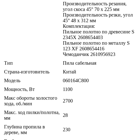
Производительность резания,
угол скоса 45° 70 x 225 мм
Производительность резки, угол
45° 48 x 312 мм
Комплектация:
Пильное полотно по древесине S
2345X 2608654403
Пильное полотно по металлу S
123 XF 2608654416
Чемоданчик 2610956923
Тип
Пила сабельная
Страна-изготовитель
Китай
Модель
060164C800
Мощность, Вт
1100
Макс обороты холостого
2700
хода, об./мин
Макс. ход пилки/полотна,
28
мм
Глубина пропила в
230
дереве, мм