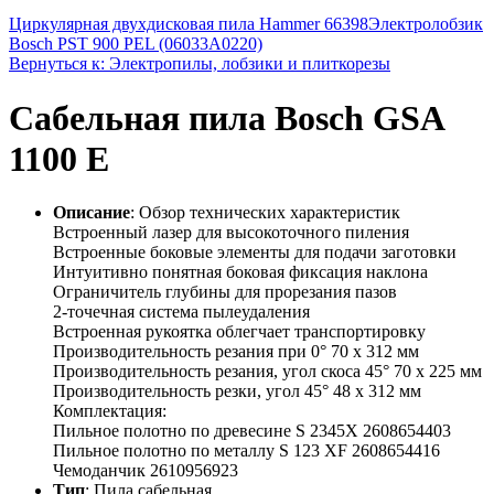
Циркулярная двухдисковая пила Hammer 66398
Электролобзик
Bosch PST 900 PEL (06033A0220)
Вернуться к: Электропилы, лобзики и плиткорезы
Сабельная пила Bosch GSA
1100 E
Описание
: Обзор технических характеристик
Встроенный лазер для высокоточного пиления
Встроенные боковые элементы для подачи заготовки
Интуитивно понятная боковая фиксация наклона
Ограничитель глубины для прорезания пазов
2-точечная система пылеудаления
Встроенная рукоятка облегчает транспортировку
Производительность резания при 0° 70 x 312 мм
Производительность резания, угол скоса 45° 70 x 225 мм
Производительность резки, угол 45° 48 x 312 мм
Комплектация:
Пильное полотно по древесине S 2345X 2608654403
Пильное полотно по металлу S 123 XF 2608654416
Чемоданчик 2610956923
Тип
: Пила сабельная