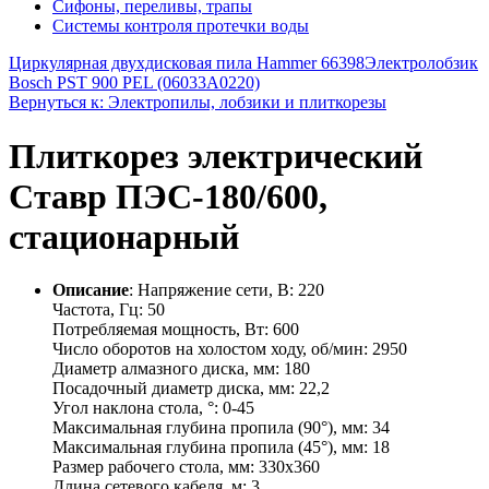
Сифоны, переливы, трапы
Системы контроля протечки воды
Циркулярная двухдисковая пила Hammer 66398
Электролобзик
Bosch PST 900 PEL (06033A0220)
Вернуться к: Электропилы, лобзики и плиткорезы
Плиткорез электрический
Ставр ПЭС-180/600,
стационарный
Описание
: Напряжение сети, В: 220
Частота, Гц: 50
Потребляемая мощность, Вт: 600
Число оборотов на холостом ходу, об/мин: 2950
Диаметр алмазного диска, мм: 180
Посадочный диаметр диска, мм: 22,2
Угол наклона стола, °: 0-45
Максимальная глубина пропила (90°), мм: 34
Максимальная глубина пропила (45°), мм: 18
Размер рабочего стола, мм: 330x360
Длина сетевого кабеля, м: 3