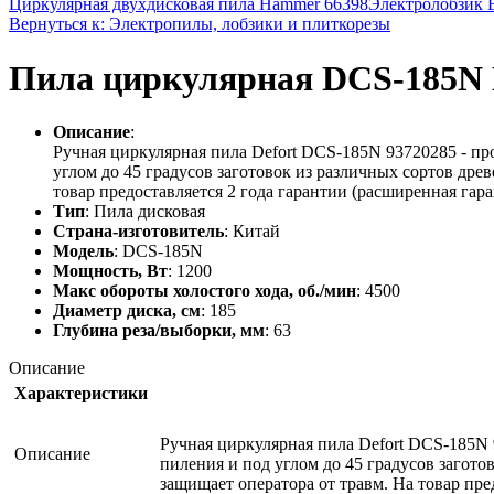
Циркулярная двухдисковая пила Hammer 66398
Электролобзик 
Вернуться к: Электропилы, лобзики и плиткорезы
Пила циркулярная DCS-185
Описание
:
Ручная циркулярная пила Defort DCS-185N 93720285 - п
углом до 45 градусов заготовок из различных сортов др
товар предоставляется 2 года гарантии (расширенная гаран
Тип
: Пила дисковая
Страна-изготовитель
: Китай
Модель
: DCS-185N
Мощность, Вт
: 1200
Макс обороты холостого хода, об./мин
: 4500
Диаметр диска, см
: 185
Глубина реза/выборки, мм
: 63
Описание
Характеристики
Ручная циркулярная пила Defort DCS-185N
Описание
пиления и под углом до 45 градусов загот
защищает оператора от травм. На товар пред