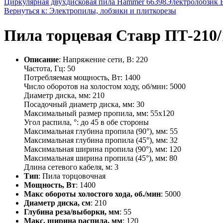
Циркулярная двухдисковая пила Hammer 66398
Электролобзик 
Вернуться к: Электропилы, лобзики и плиткорезы
Пила торцевая Ставр ПТ-210/
Описание
: Напряжение сети, В: 220
Частота, Гц: 50
Потребляемая мощность, Вт: 1400
Число оборотов на холостом ходу, об/мин: 5000
Диаметр диска, мм: 210
Посадочный диаметр диска, мм: 30
Максимальный размер пропила, мм: 55х120
Угол распила, °: до 45 в обе стороны
Максимальная глубина пропила (90°), мм: 55
Максимальная глубина пропила (45°), мм: 32
Максимальная ширина пропила (90°), мм: 120
Максимальная ширина пропила (45°), мм: 80
Длина сетевого кабеля, м: 3
Тип
: Пила торцовочная
Мощность, Вт
: 1400
Макс обороты холостого хода, об./мин
: 5000
Диаметр диска, см
: 210
Глубина реза/выборки, мм
: 55
Макс. ширина распила, мм
: 120