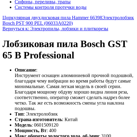
Сифоны, переливы, трапы
Системы контроля протечки воды
Циркулярная двухдисковая пила Hammer 66398
Электролобзик
Bosch PST 900 PEL (06033A0220)
Вернуться к: Электропилы, лобзики и плиткорезы
Лобзиковая пила Bosch GST
65 B Professional
Описание
:
Инструмент оснащен алюминиевой прочной подошвой,
благодаря чему вибрации во время работы будут самые
минимальные. Самая легкая модель в своей серии.
Благодаря мощному обдуву хорошо видна линия реза,
соответственно, оператор сможет сделать надрез более
четко. Так же есть возможность смены угла наклона
подошвы.
Тип
: Электролобзик
Страна-изготовитель
: Китай
Модель
: 0601509120
Мощность, Вт
: 400
Макс обороты холостого хода, об./мин
: 3100