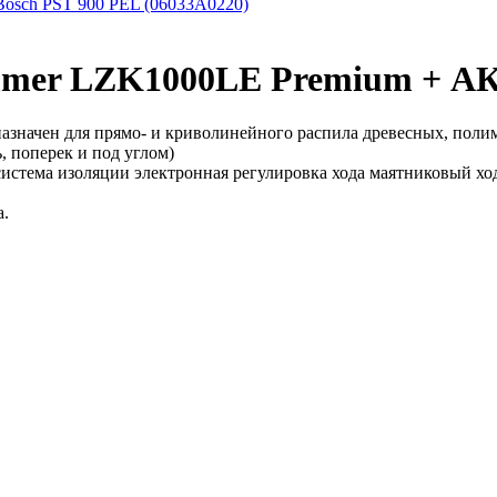
Bosch PST 900 PEL (06033A0220)
mer LZK1000LE Premium + А
азначен для прямо- и криволинейного распила древесных, поли
 поперек и под углом)
истема изоляции электронная регулировка хода маятниковый хо
а.