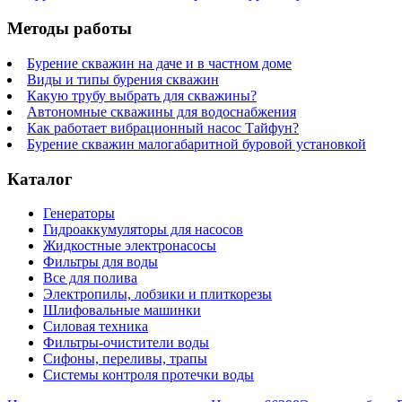
Методы работы
Бурение скважин на даче и в частном доме
Виды и типы бурения скважин
Какую трубу выбрать для скважины?
Автономные скважины для водоснабжения
Как работает вибрационный насос Тайфун?
Бурение скважин малогабаритной буровой установкой
Каталог
Генераторы
Гидроаккумуляторы для насосов
Жидкостные электронасосы
Фильтры для воды
Все для полива
Электропилы, лобзики и плиткорезы
Шлифовальные машинки
Силовая техника
Фильтры-очистители воды
Сифоны, переливы, трапы
Системы контроля протечки воды