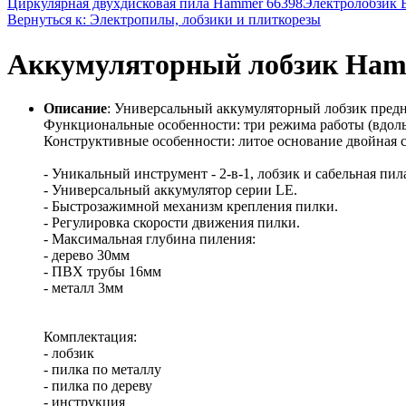
Циркулярная двухдисковая пила Hammer 66398
Электролобзик 
Вернуться к: Электропилы, лобзики и плиткорезы
Аккумуляторный лобзик Ham
Описание
: Универсальный аккумуляторный лобзик предн
Функциональные особенности: три режима работы (вдоль,
Конструктивные особенности: литое основание двойная с
- Уникальный инструмент - 2-в-1, лобзик и сабельная пил
- Универсальный аккумулятор серии LE.
- Быстрозажимной механизм крепления пилки.
- Регулировка скорости движения пилки.
- Максимальная глубина пиления:
- дерево 30мм
- ПВХ трубы 16мм
- металл 3мм
Комплектация:
- лобзик
- пилка по металлу
- пилка по дереву
- инструкция