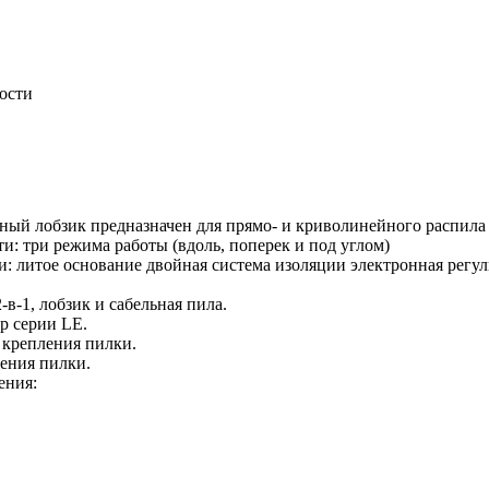
рости
ый лобзик предназначен для прямо- и криволинейного распила
: три режима работы (вдоль, поперек и под углом)
: литое основание двойная система изоляции электронная регу
-в-1, лобзик и сабельная пила.
р серии LE.
 крепления пилки.
жения пилки.
ения: