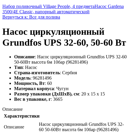
Набор поливочный Village People, 4 предмета
Насос Gardena
3500/4E Classic, напорный автоматический
Вернуться к: Все для полива
Насос циркуляционный
Grundfos UPS 32-60, 50-60 Вт
Описание
: Насос циркуляционный Grundfos UPS 32-60
50-60Вт высота 6м 10бар (96281496)
Тип
: Насос
Страна-изготовитель
: Сербия
Модель
: 96281496
Мощность, Вт
: 60
Материал корпуса
: Чугун
Размер упаковки (ДхШхВ), см
: 20 x 15 x 15
Вес в упаковке, г
: 3665
Описание
Характеристики
Насос циркуляционный Grundfos UPS 32-
Описание
60 50-60Вт высота 6м 10бар (96281496)