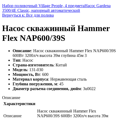
Набор поливочный Village People, 4 предмета
Насос Gardena
3500/4E Classic, напорный автоматический
Вернуться к: Все для полива
Насос скважинный Hammer
Flex NAP600/39S
Описание
: Насос скважинный Hammer Flex NAP600/39S
600Вт 3200л/ч высота 39м глубина 45м 3
Тип
: Насос
Страна-изготовитель
: Китай
Модель
: 131-030
Мощность, Вт
: 600
Материал корпуса
: Нержавеющая сталь
Глубина погружения, м
: 45
Диаметр разъема соединения, дюйм
: 3u0022
Описание
Характеристики
Насос скважинный Hammer Flex
Описание
NAP600/39S 600Вт 3200л/ч высота 39м