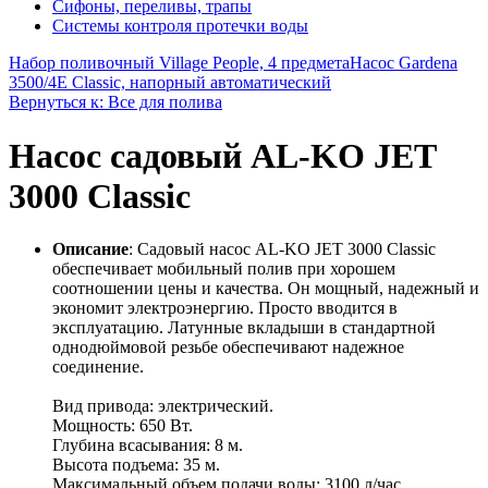
Сифоны, переливы, трапы
Системы контроля протечки воды
Набор поливочный Village People, 4 предмета
Насос Gardena
3500/4E Classic, напорный автоматический
Вернуться к: Все для полива
Насос садовый AL-KO JET
3000 Classic
Описание
: Садовый насос AL-KO JET 3000 Classic
обеспечивает мобильный полив при хорошем
соотношении цены и качества. Он мощный, надежный и
экономит электроэнергию. Просто вводится в
эксплуатацию. Латунные вкладыши в стандартной
однодюймовой резьбе обеспечивают надежное
соединение.
Вид привода: электрический.
Мощность: 650 Вт.
Глубина всасывания: 8 м.
Высота подъема: 35 м.
Максимальный объем подачи воды: 3100 л/час.