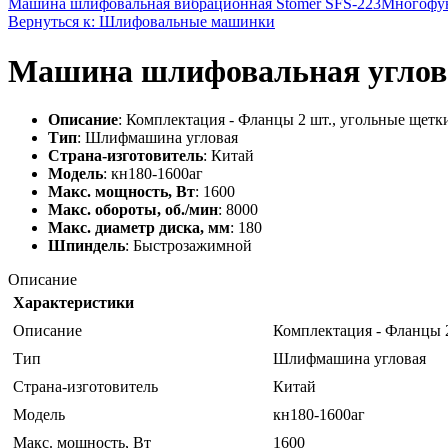
Машина шлифовальная вибрационная Stomer SFS-223
Многофун
Вернуться к: Шлифовальные машинки
Машина шлифовальная углова
Описание
: Комплектация - Фланцы 2 шт., угольные щетк
Тип
: Шлифмашина угловая
Страна-изготовитель
: Китай
Модель
: кн180-1600аг
Макс. мощность, Вт
: 1600
Макс. обороты, об./мин
: 8000
Макс. диаметр диска, мм
: 180
Шпиндель
: Быстрозажимной
Описание
Характеристики
Описание
Комплектация - Фланцы 2
Тип
Шлифмашина угловая
Страна-изготовитель
Китай
Модель
кн180-1600аг
Макс. мощность, Вт
1600