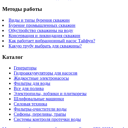
Методы работы
Виды и типы бурения скважин
Бурение промышленных скважин
Обустройство скважины на воду
Консервация и ликвидация скважин
Как работает вибрационный насос Тайфун?
Какую трубу выбрать для скважины?
Каталог
Генераторы
Гидроаккумуляторы для насосов
Жидкостные электронасосы
Фильтры для воды
Все для полива
Электропилы, лобзики и плиткорезы
Шлифовальные машинки
Силовая техника
Фильтры-очистители воды
Сифоны, переливы, трапы
Системы контроля протечки воды