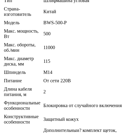
Тип
Шлифмашина угловая
Страна-
Китай
изготовитель
Модель
BWS-500-P
Макс. мощность,
500
Вт
Макс. обороты,
11000
об./мин
Макс. диаметр
115
диска, мм
Шпиндель
M14
Питание
От сети 220В
Длина кабеля
2
питания, м
Функциональные
Блокировка от случайного включения
особенности
Конструктивные
Защитный кожух
особенности
Дополнительныи? комплект щеток,