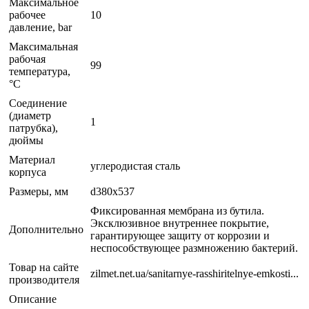
Максимальное
рабочее
10
давление, bar
Максимальная
рабочая
99
температура,
°C
Соединение
(диаметр
1
патрубка),
дюймы
Материал
углеродистая сталь
корпуса
Размеры, мм
d380х537
Фиксированная мембрана из бутила.
Эксклюзивное внутреннее покрытие,
Дополнительно
гарантирующее защиту от коррозии и
неспособствующее размножению бактерий.
Товар на сайте
zilmet.net.ua/sanitarnye-rasshiritelnye-emkosti...
производителя
Описание