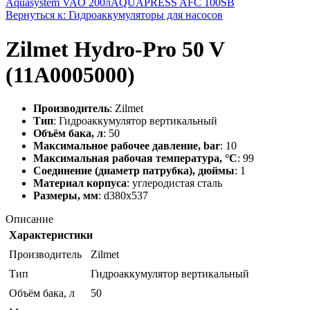
Aquasystem VAO 200л
AQUAPRESS AFC 100SB
Вернуться к: Гидроаккумуляторы для насосов
Zilmet Hydro-Pro 50 V
(11A0005000)
Производитель
: Zilmet
Тип
: Гидроаккумулятор вертикальный
Объём бака, л
: 50
Максимальное рабочее давление, bar
: 10
Максимальная рабочая температура, °C
: 99
Соединение (диаметр патрубка), дюймы
: 1
Материал корпуса
: углеродистая сталь
Размеры, мм
: d380х537
Описание
Характеристики
Производитель
Zilmet
Тип
Гидроаккумулятор вертикальный
Объём бака, л
50