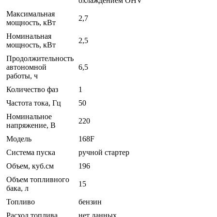
охлаждением OHV
Максимальная
2,7
мощность, кВт
Номинальная
2,5
мощность, кВт
Продолжительность
автономной
6,5
работы, ч
Количество фаз
1
Частота тока, Гц
50
Номинальное
220
напряжение, В
Модель
168F
Система пуска
ручной стартер
Объем, куб.см
196
Объем топливного
15
бака, л
Топливо
бензин
Расход топлива
нет данных